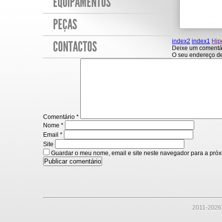
EQUIPAMENTOS
PEÇAS
index2
index1
Hip
CONTACTOS
Deixe um comentá
O seu endereço de
Comentário
*
Nome
*
Email
*
Site
Guardar o meu nome, email e site neste navegador para a próx
2011-
2026 