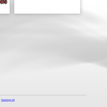
o
Samsys.pt