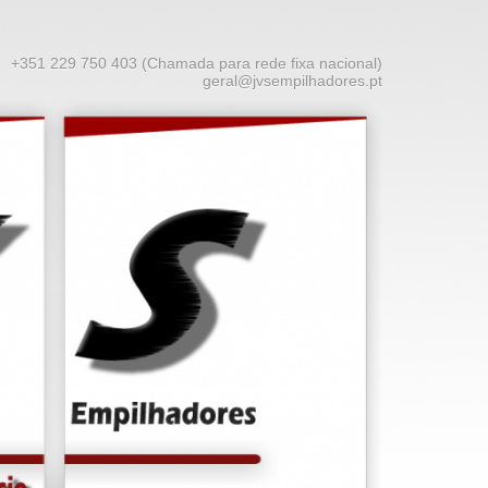
+351 229 750 403 (Chamada para rede fixa nacional)
geral@jvsempilhadores.pt