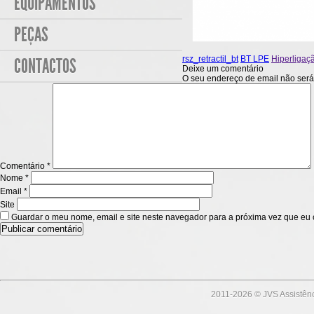
EQUIPAMENTOS
PEÇAS
rsz_retractil_bt
BT LPE
Hiperligaç
CONTACTOS
Deixe um comentário
O seu endereço de email não será
Comentário
*
Nome
*
Email
*
Site
Guardar o meu nome, email e site neste navegador para a próxima vez que eu 
2011-
2026 © JVS Assistênc