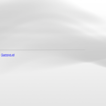
o
Samsys.pt