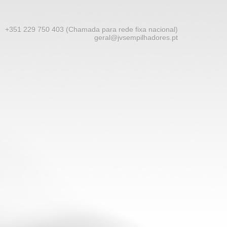
+351 229 750 403 (Chamada para rede fixa nacional)
geral@jvsempilhadores.pt