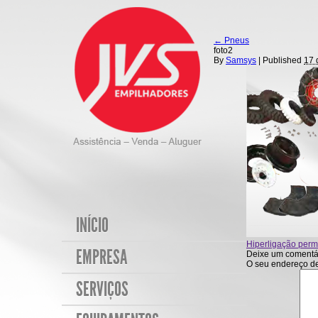
←
Pneus
foto2
By
Samsys
|
Published
17 
INÍCIO
Hiperligação per
EMPRESA
Deixe um comentá
O seu endereço de
SERVIÇOS